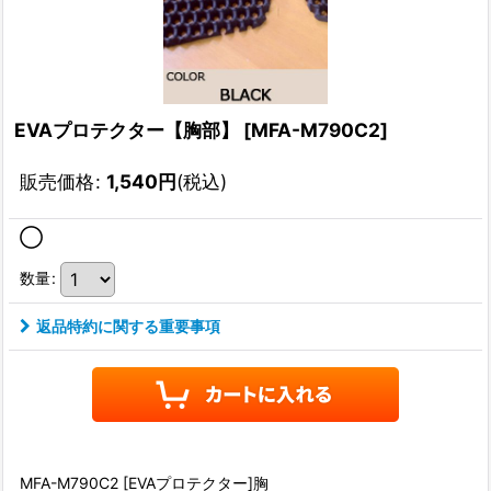
EVAプロテクター【胸部】
[
MFA-M790C2
]
販売価格
:
1,540
円
(税込)
◯
数量
:
返品特約に関する重要事項
MFA-M790C2 [EVAプロテクター]胸