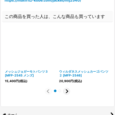
https://maxfritz-kobe.com/jacket/mfj2540/
この商品を買った人は、こんな商品も買っています
メッシュジョガーモトパンツ３
ウィルダネスメッシュカーゴパンツ
[
MFP-2545 メンズ
]
２
[
MFP-2546
]
7
15,400
円
(税込)
20,900
円
(税込)
ホーム