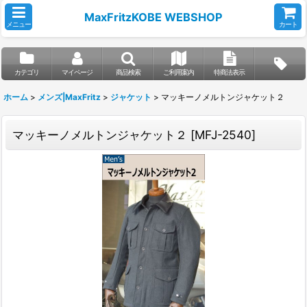
MaxFritzKOBE WEBSHOP
メニュー
カート
カテゴリ
マイページ
商品検索
ご利用案内
特商法表示
ホーム
>
メンズ|MaxFritz
>
ジャケット
>
マッキーノメルトンジャケット２
マッキーノメルトンジャケット２
[
MFJ-2540
]