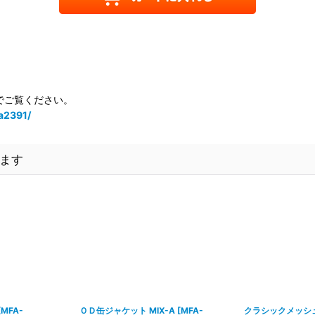
でご覧ください。
a2391/
ます
[
MFA-
ＯＤ缶ジャケット MIX-A
[
MFA-
クラシックメッシ