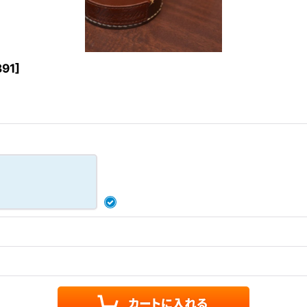
391
]