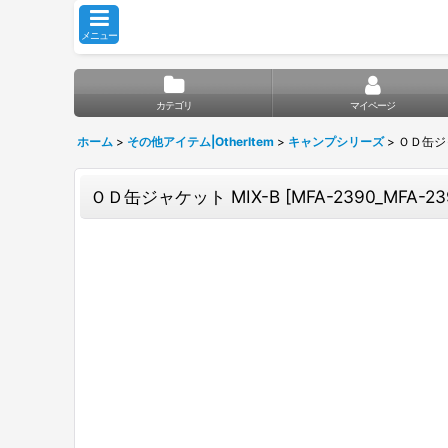
メニュー
カテゴリ
マイページ
ホーム
>
その他アイテム|OtherItem
>
キャンプシリーズ
>
ＯＤ缶ジャ
ＯＤ缶ジャケット MIX-B
[
MFA-2390_MFA-23