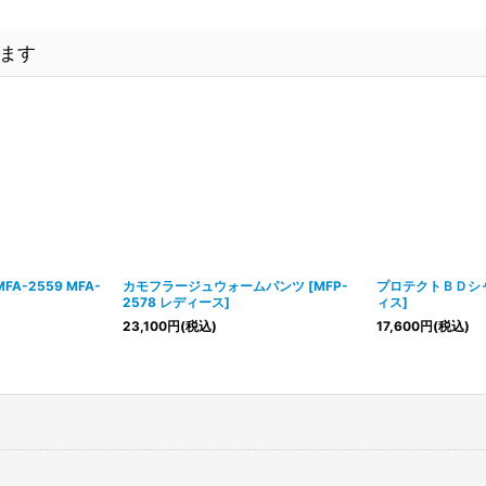
ます
MFA-2559 MFA-
カモフラージュウォームパンツ
[
MFP-
プロテクトＢＤシ
2578 レディース
]
ィス
]
23,100
円
(税込)
17,600
円
(税込)