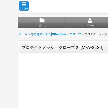
メニュー
カテゴリ
マイページ
ホーム
>
その他アイテム|OtherItem
>
グローブ
>
プロテクトメッシ
プロテクトメッシュグローブ２
[
MFA-2526
]